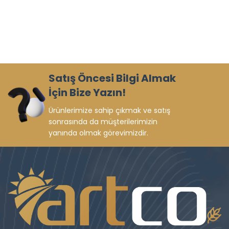
Satış Öncesi Bilgi Almak
İçin Bize Yazın!
Ürünlerimize sahip çıkmak ve satış
sonrasında da müşterilerimizin
yanında olmak görevimizdir.