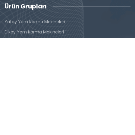
Ürün Grupları
Yatay Yem Karma Makineleri
Dikey Yem Karma Makineleri
Havuz Kasa Römorklar
Ön Yükleyiciler
İletişim Bilgileri
Duatepe Mahallesi,
Küçük Sanayii Sitesi No: 4/5
Tire / İzmir / Türkiye
+90 530 661 34 74
+90 507 873 23 12
+90 535 954 11 74